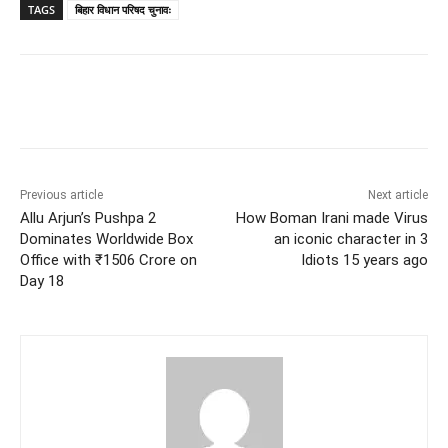
TAGS
बिहार विधान परिषद चुनावः
Facebook
Twitter
WhatsApp
Previous article
Next article
Allu Arjun’s Pushpa 2
How Boman Irani made Virus
Dominates Worldwide Box
an iconic character in 3
Office with ₹1506 Crore on
Idiots 15 years ago
Day 18